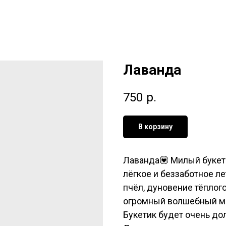
Лаванда
750
р.
В корзину
Лаванда💟 Милый букет
лёгкое и беззаботное л
пчёл, дуновение тёплого
огромный волшебный ми
Букетик будет очень до