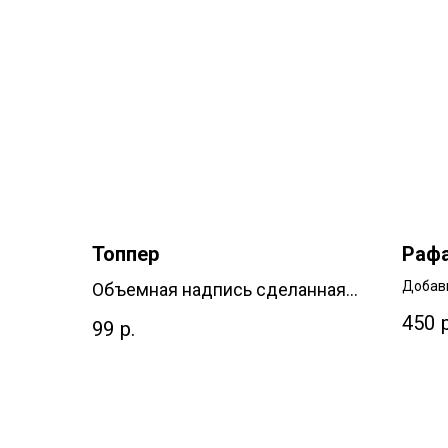
Топпер
Раф
Добавь
Объемная надпись сделанная
из дерева
450
99
р.