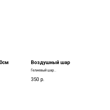
40см
Воздушный шар
Гелиевый шар
см
ширина 40см | высота 40см
350
р.