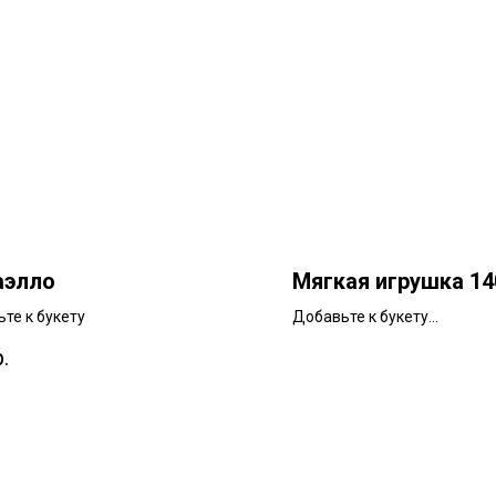
аэлло
Мягкая игрушка 1
те к букету
Добавьте к букету
ширина 45см | высота 140
р.