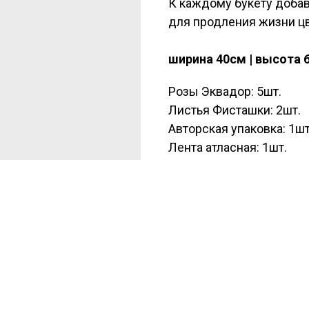
К каждому букету доба
для продления жизни ц
ширина 40см | высота 
Розы Эквадор: 5шт.
Листья Фисташки: 2шт.
Авторская упаковка: 1шт
Лента атласная: 1шт.