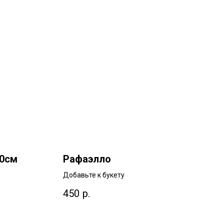
40см
Рафаэлло
Добавьте к букету
см
450
р.