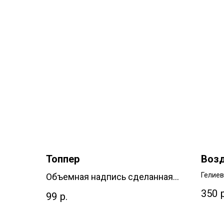
Топпер
Воз
Гелие
Объемная надпись сделанная
ширина
из дерева
350
99
р.