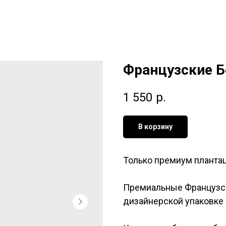
Французские Б
1 550
р.
В корзину
Только премиум планта
Премиальные Французск
дизайнерской упаковке