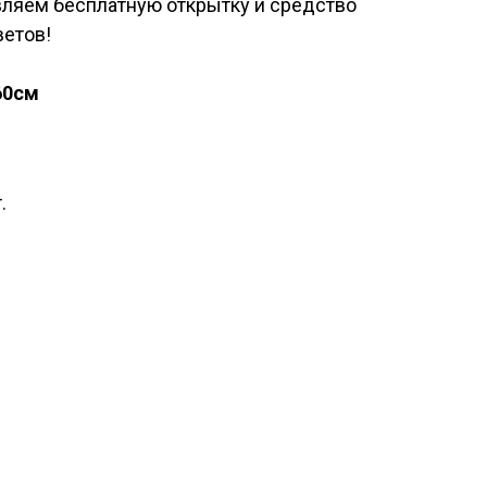
вляем бесплатную открытку и средство
ветов!
60см
.