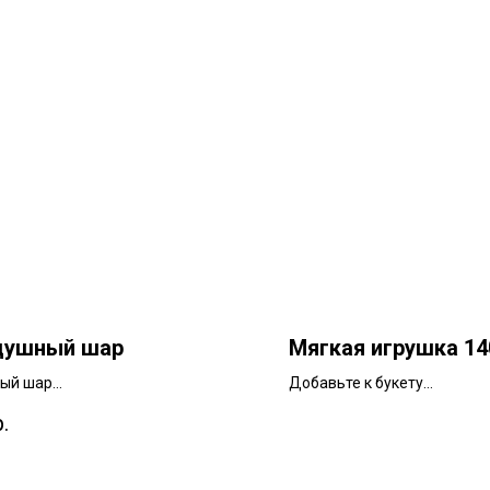
душный шар
Мягкая игрушка 1
вый шар
Добавьте к букету
 40см | высота 40см
ширина 45см | высота 140
р.