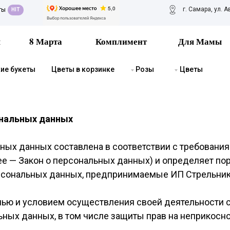
г. Самара, ул. А
ты
HIT
я
8 Марта
Комплимент
Для Мамы
ие букеты
Цветы в корзинке
Розы
Цветы
ональных данных
ых данных составлена в соответствии с требованиям
е — Закон о персональных данных) и определяет по
ерсональных данных, предпринимаемые ИП Стрельн
елью и условием осуществления своей деятельности 
ьных данных, в том числе защиты прав на неприкосн