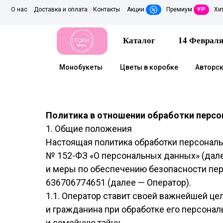
О нас
Доставка и оплата
Контакты
Акции
Премиум
Хи
VIP
Каталог
14 Феврал
Монобукеты
Цветы в коробке
Авторск
Политика в отношении обработки перс
1. Общие положения
Настоящая политика обработки персональн
№ 152-ФЗ «О персональных данных» (дале
и меры по обеспечению безопасности п
636706774651 (далее — Оператор).
1.1. Оператор ставит своей важнейшей ц
и гражданина при обработке его персонал
и семейную тайну.